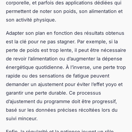
persévérance face aux difficultés constitue un pilier
fondamental. Ensuite, l’adoption progressive
d’habitudes alimentaires équilibrées, souvent avec
l’aide d’un meilleur régime minceur personnalisé,
joue un rôle déterminant. Enfin, le soutien moral et
l’accès à un guide motivationnel solide permettent
de maintenir l’élan sur le long terme.
Chaque témoignage loss de poids inspire à
différentes étapes du processus. Pour le débutant,
ces récits offrent un aperçu rassurant sur la gestion
des premières semaines souvent les plus délicates.
Pour ceux au milieu du chemin, comprendre que
les hauts et les bas sont normaux encourage à ne
pas abandonner. Et pour ceux proches de l’objectif,
ces exemples renforcent la confiance en soi,