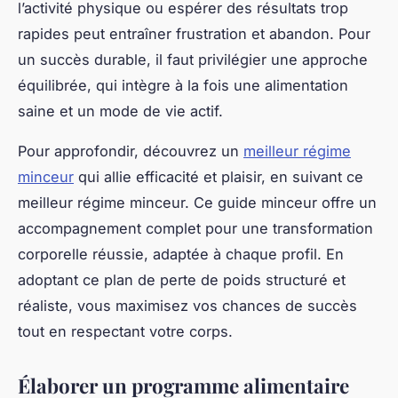
Gérer les envies reste un défi majeur. Mieux vaut
anticiper en intégrant des collations saines, comme
des noix ou un yaourt nature, qui préviennent les
fringales tout en contribuant à une bonne satiété.
Maintenir la motivation passe aussi par la
diversification des repas et une approche flexible,
qui évite la frustration. En respectant ces principes,
un programme alimentaire minceur devient un
véritable allié durable pour la santé et le bien-être.
Pour approfondir votre démarche, n’hésitez pas à
consulter un meilleur régime minceur, reconnu pour
son programme complet et transformant.
Intégrer une routine d’exercice efficace