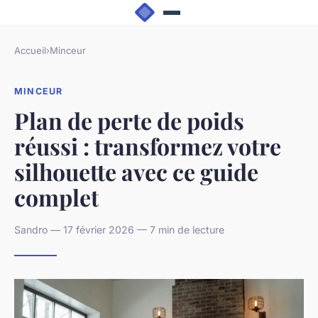
Lorsqu’on entame un plan de perte de poids, il est
crucial de suivre un cadre structuré pour garantir
une transformation corporelle durable et saine.
Premièrement, il faut définir un objectif clair et
réaliste. Cela signifie déterminer non seulement la
quantité de poids à perdre, mais aussi le délai
raisonnable pour y parvenir. Un objectif précis aide
à maintenir la motivation et à ajuster les efforts au
fur et à mesure.
Un plan de perte de poids efficace s’appuie sur
plusieurs étapes clés. D’abord, évaluer ses
habitudes alimentaires actuelles et introduire
progressivement des changements. Ensuite,
intégrer une activité physique adaptée qui complète
la stratégie nutritionnelle. Enfin, suivre