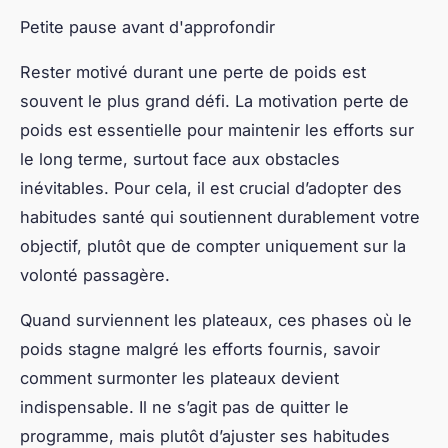
Le suivi minceur est essentiel pour atteindre
efficacement son objectif perte de poids. Sans un
contrôle régulier, il est difficile de savoir si le
programme choisi fonctionne vraiment ou s’il
nécessite un ajustement. Les outils pour mesurer
l’avancement incluent notamment la balance, le
mètre ruban pour suivre la circonférence
corporelle, et parfois des applications dédiées qui
permettent de noter son poids, son alimentation et
son activité physique.
Adapter son plan en fonction des résultats obtenus
est la clé pour ne pas stagner. Par exemple, si la
perte de poids est trop lente, il peut être nécessaire
de revoir l’alimentation ou d’augmenter la dépense
énergétique quotidienne. À l’inverse, une perte trop