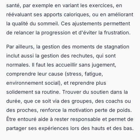
rapide ou des sensations de fatigue peuvent
demander un ajustement pour éviter l’effet yoyo et
garantir une perte durable. Ce processus
d’ajustement du programme doit être progressif,
basé sur les données précises récoltées lors du
suivi minceur.
Enfin, la régularité et la patience jouent un rôle
fondamental. Perdre du poids ne se fait pas du jour
au lendemain. La constance dans les efforts,
combinée à un suivi précis, permet de garder la
motivation et d’obtenir des résultats durables.
Comprendre que chaque corps réagit différemment
permet aussi d’éviter les frustrations. Ceux qui
souhaitent un accompagnement complet pourront
trouver un meilleur régime minceur adapté à leurs