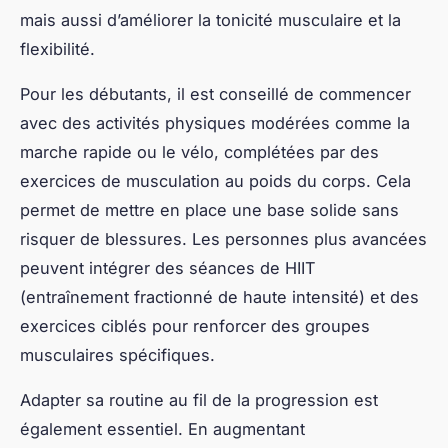
objectif, plutôt que de compter uniquement sur la
volonté passagère.
Quand surviennent les plateaux, ces phases où le
poids stagne malgré les efforts fournis, savoir
comment surmonter les plateaux devient
indispensable. Il ne s’agit pas de quitter le
programme, mais plutôt d’ajuster ses habitudes
santé, par exemple en variant les exercices, en
réévaluant ses apports caloriques, ou en améliorant
la qualité du sommeil. Ces ajustements permettent
de relancer la progression et d'éviter la frustration.
Par ailleurs, la gestion des moments de stagnation
inclut aussi la gestion des rechutes, qui sont
normales. Il faut les accueillir sans jugement,