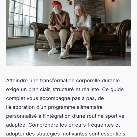
régulièrement ses progrès permet de rester sur la
bonne voie et de prévenir les rechutes.
Il est important de connaître les erreurs fréquentes
à éviter dès le départ. Par exemple, sauter des
repas ou adopter des régimes drastiques peuvent
compromettre la transformation corporelle en
ralentissant le métabolisme. De même, délaisser
l’activité physique ou espérer des résultats trop
rapides peut entraîner frustration et abandon. Pour
un succès durable, il faut privilégier une approche
équilibrée, qui intègre à la fois une alimentation
saine et un mode de vie actif.
Pour approfondir, découvrez un
meilleur régime
minceur
qui allie efficacité et plaisir, en suivant ce
meilleur régime minceur. Ce guide minceur offre un