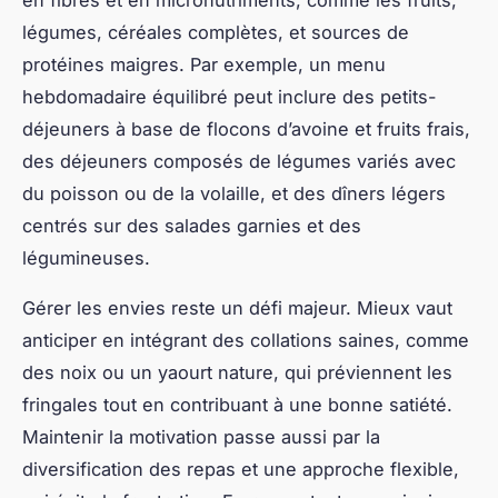
risquer de blessures. Les personnes plus avancées
peuvent intégrer des séances de HIIT
(entraînement fractionné de haute intensité) et des
exercices ciblés pour renforcer des groupes
musculaires spécifiques.
Adapter sa routine au fil de la progression est
également essentiel. En augmentant
progressivement l’intensité et la durée des
séances, on évite les plateaux et on stimule
continuellement le métabolisme, favorisant ainsi
une transformation durable. Une approche
équilibrée entre les phases intenses et la
récupération garantit des résultats optimaux tout en
préservant la motivation.
Pour ceux qui souhaitent aller plus loin, l’adoption