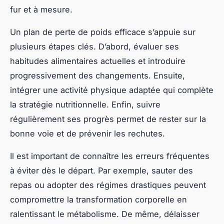
nutrition équilibrée qui couvre l’ensemble des
macronutriments essentiels — protéines, glucides
complexes et bonnes graisses — tout en limitant
les excès caloriques inutiles.
Pour concevoir des menus pour perdre du poids, il
est recommandé de privilégier des aliments riches
en fibres et en micronutriments, comme les fruits,
légumes, céréales complètes, et sources de
protéines maigres. Par exemple, un menu
hebdomadaire équilibré peut inclure des petits-
déjeuners à base de flocons d’avoine et fruits frais,
des déjeuners composés de légumes variés avec
du poisson ou de la volaille, et des dîners légers
centrés sur des salades garnies et des
légumineuses.